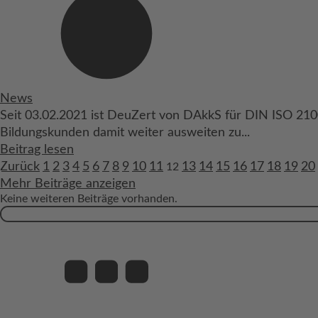
News
Seit 03.02.2021 ist DeuZert von DAkkS für DIN ISO 2100
Bildungskunden damit weiter ausweiten zu...
Beitrag lesen
Zurück
1
2
3
4
5
6
7
8
9
10
11
13
14
15
16
17
18
19
20
12
Mehr Beiträge anzeigen
Keine weiteren Beiträge vorhanden.
Suchen
nach: