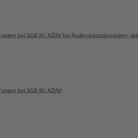
ngen bei SGB III/ AZAV bei Änderungszulassungen -gült
ungen bei SGB III/ AZAV