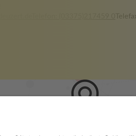
!
euzert.de
Telefon: (03375)217459 0
Telef
Hochschulring 2