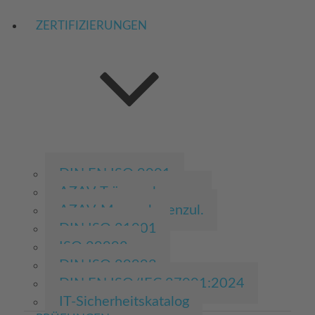
ZERTIFIZIERUNGEN
DIN EN ISO 9001
AZAV-Trägerzulassung
AZAV-Massnahmenzul.
DIN ISO 21001
ISO 29992
DIN ISO 29993
DIN EN ISO/IEC 27001:2024
IT-Sicherheitskatalog