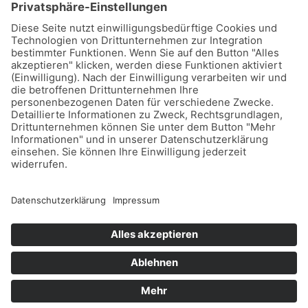
Hochschulring 2
D-15745 Wildau, Berlin
Telefon: (03375)217459 0
Fax: (03375)217459 19
© 2026 Deuzert gmbh
Impressum
Datenschutz
Webdesign Online Marketing United