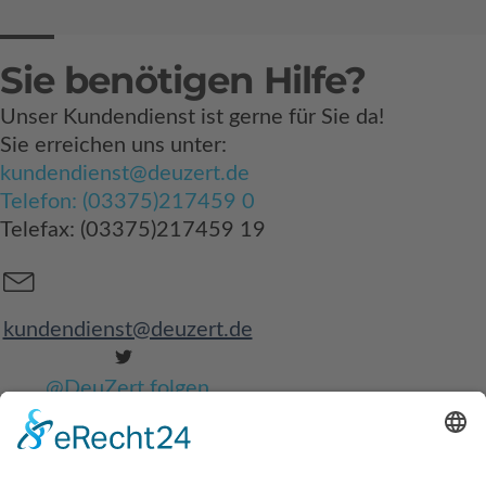
Sie benötigen Hilfe?
Unser Kundendienst ist gerne für Sie da!
Sie erreichen uns unter:
kundendienst@deuzert.de
Telefon: (03375)217459 0
Telefax: (03375)217459 19
kundendienst@deuzert.de
@DeuZert folgen