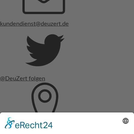
kundendienst@deuzert.de
@DeuZert folgen
Hochschulring 2