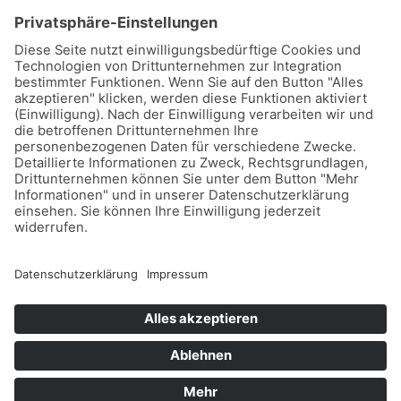
D-15745 Wildau, Berlin
Telefon: (03375)217459 0
Fax: (03375)217459 19
© 2026 Deuzert gmbh
Impressum