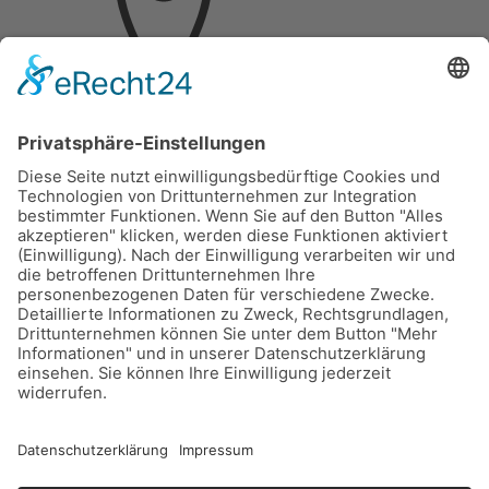
Hochschulring 2
D-15745 Wildau, Berlin
Telefon: (03375)217459 0
Fax: (03375)217459 19
© 2026 Deuzert gmbh
Impressum