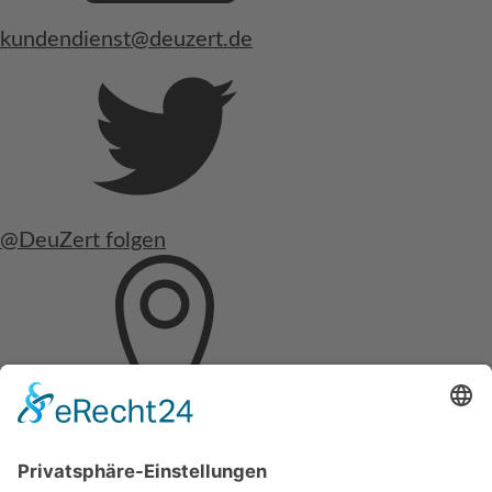
kundendienst@deuzert.de
@DeuZert folgen
Hochschulring 2
D-15745 Wildau, Berlin