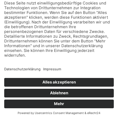
Telefon: (03375)217459 0
Fax: (03375)217459 19
© 2026 Deuzert gmbh
Impressum
Datenschutz
Webdesign Online Marketing United