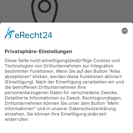
Hochschulring 2
D-15745 Wildau, Berlin
Telefon: (03375)217459 0
Fax: (03375)217459 19
© 2026 Deuzert gmbh
Impressum