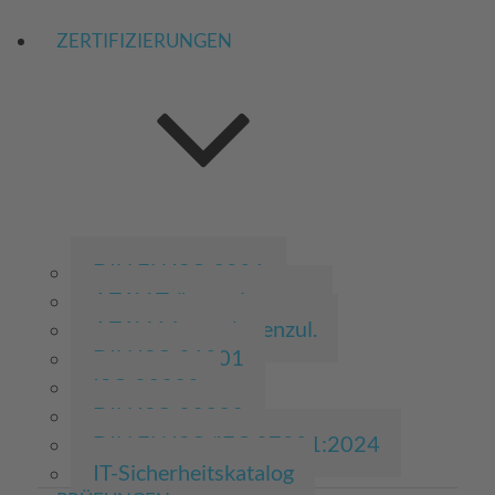
ZERTIFIZIERUNGEN
DIN EN ISO 9001
AZAV-Trägerzulassung
AZAV-Massnahmenzul.
DIN ISO 21001
ISO 29992
DIN ISO 29993
DIN EN ISO/IEC 27001:2024
IT-Sicherheitskatalog