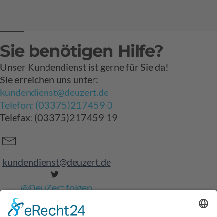
Sie benötigen Hilfe?
Unser Kundendienst ist gerne für Sie da!
Sie erreichen uns unter:
kundendienst@deuzert.de
Telefon: (03375)217459 0
Telefax: (03375)217459 19
kundendienst@deuzert.de
@DeuZert folgen