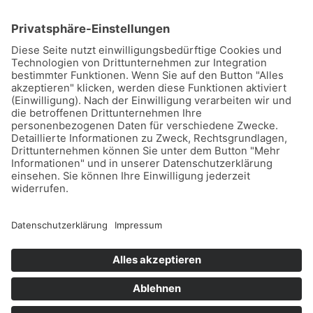
Hochschulring 2
D-15745 Wildau, Berlin
Telefon: (03375)217459 0
Fax: (03375)217459 19
© 2026 Deuzert gmbh
Impressum
Datenschutz
Webdesign Online Marketing United