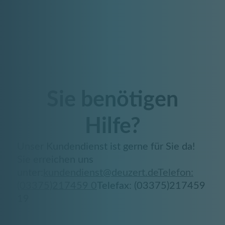
Sie benötigen
Hilfe?
Unser Kundendienst ist gerne für Sie da!
Sie erreichen uns
unter:
kundendienst@deuzert.de
Telefon:
(03375)217459 0
Telefax: (03375)217459
19