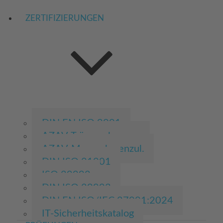
ZERTIFIZIERUNGEN
DIN EN ISO 9001
AZAV-Trägerzulassung
AZAV-Massnahmenzul.
DIN ISO 21001
ISO 29992
DIN ISO 29993
DIN EN ISO/IEC 27001:2024
IT-Sicherheitskatalog