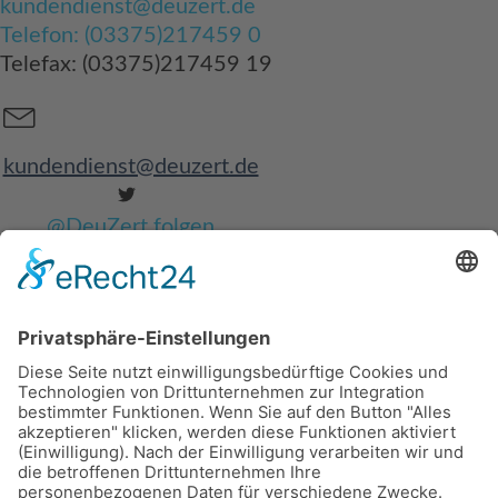
kundendienst@deuzert.de
Telefon: (03375)217459 0
Telefax: (03375)217459 19
kundendienst@deuzert.de
@DeuZert folgen
Hochschulring 2
D-15745 Wildau, Berlin
Telefon: (03375)217459 0