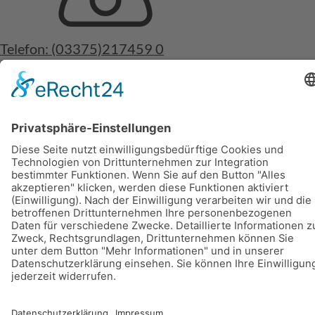
Telefon: (03375)217459 0
Fax: (03375)217459 19
© 2026 Deuzert gmbh
Impressum
Datenschutz
Webdesign Online Marketing United