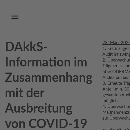
23. März 202
DAkkS-
1. Erstmalige 
Audit ist zwi
Information im
2. Überwachu
Trägerzulassun
50% ODER Ver
Zusammenhang
Audits um bis
3. Erneute Trä
Anteil min. 3
mit der
gesamten Audi
möglich.
Ausbreitung
4. Überwachu
Maßnahmenzul
zur Überwachu
von COVID-19
Fachkundige S