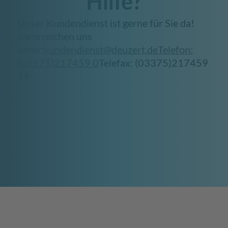
Hilfe?
Unser Kundendienst ist gerne für Sie da!
Sie erreichen uns
unter:
kundendienst@deuzert.de
Telefon:
(03375)217459 0
Telefax: (03375)217459
19