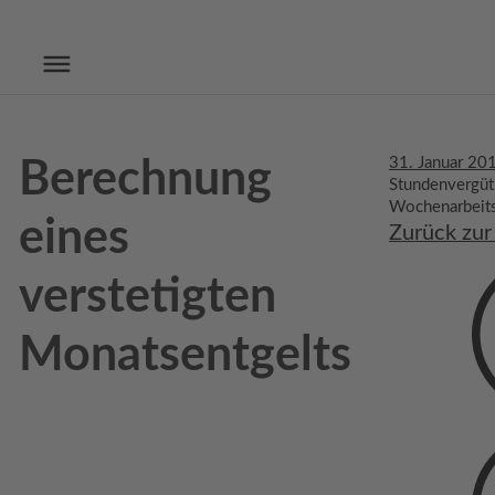
31. Januar 20
Berechnung
Stundenvergüt
Wochenarbeits
eines
Zurück zur
verstetigten
Monatsentgelts