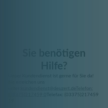
Sie benötigen
Hilfe?
Unser Kundendienst ist gerne für Sie da!
Sie erreichen uns
unter:
kundendienst@deuzert.de
Telefon:
(03375)217459 0
Telefax: (03375)217459
19