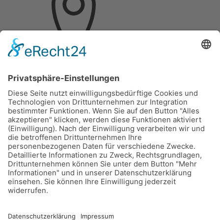
Hochschulring 2
D-15745 Wildau, Berlin
Telefon: (03375)217459 0
Fax: (03375)217459 19
© 2026 Deuzert gmbh
Impressum